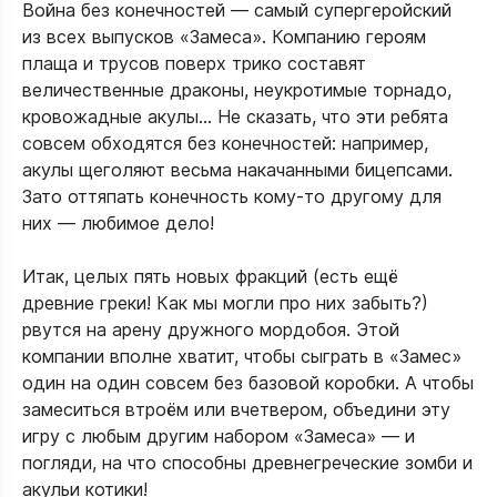
Война без конечностей — самый супергеройский
из всех выпусков «Замеса». Компанию героям
плаща и трусов поверх трико составят
величественные драконы, неукротимые торнадо,
кровожадные акулы… Не сказать, что эти ребята
совсем обходятся без конечностей: например,
акулы щеголяют весьма накачанными бицепсами.
Зато оттяпать конечность кому-то другому для
них — любимое дело!
Итак, целых пять новых фракций (есть ещё
древние греки! Как мы могли про них забыть?)
рвутся на арену дружного мордобоя. Этой
компании вполне хватит, чтобы сыграть в «Замес»
один на один совсем без базовой коробки. А чтобы
замеситься втроём или вчетвером, объедини эту
игру с любым другим набором «Замеса» — и
погляди, на что способны древнегреческие зомби и
акульи котики!