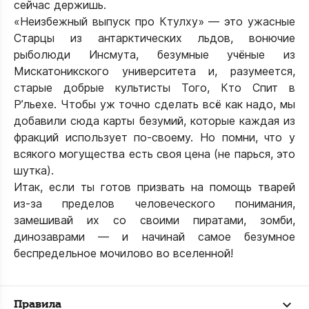
сейчас держишь.
«Неизбежный выпуск про Ктулху» — это ужасные
Старцы из антарктических льдов, вонючие
рыболюди Инсмута, безумные учёные из
Мискатоникского университета и, разумеется,
старые добрые культисты Того, Кто Спит в
Р’льехе. Чтобы уж точно сделать всё как надо, мы
добавили сюда карты безумий, которые каждая из
фракций использует по-своему. Но помни, что у
всякого могущества есть своя цена (не парься, это
шутка).
Итак, если ты готов призвать на помощь тварей
из-за пределов человеческого понимания,
замешивай их со своими пиратами, зомби,
динозаврами — и начинай самое безумное
беспредельное мочилово во вселенной!
Правила